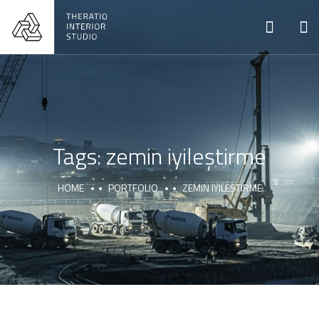
Tags:
zemin iyileştirme
HOME
PORTFOLIO
ZEMIN IYILEŞTIRME