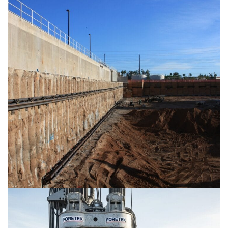
Kesişen Kazık Sistemleri | Foretek
ile Yer Altı Su Yalıtımı ve Yapısal
Dayanım
DESTEK YAPILARI
DIYAFRAM DUVARLAR
KAZIKLI TEMELLER
ZEMIN İYILEŞTIRME